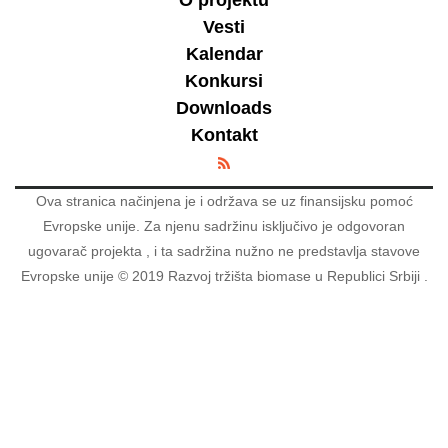
O projektu
Vesti
Kalendar
Konkursi
Downloads
Kontakt
Ova stranica načinjena je i održava se uz finansijsku pomoć
Evropske unije. Za njenu sadržinu isključivo je odgovoran
ugovarač projekta , i ta sadržina nužno ne predstavlja stavove
Evropske unije © 2019 Razvoj tržišta biomase u Republici Srbiji .